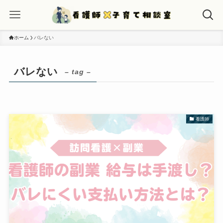
ホーム
バレない
バレない
– tag –
看護師