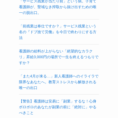
「サービス残業が当たり前」という病。子育て
看護師が、聖域なき搾取から抜け出すための唯
一の脱出口。
「前残業は奉仕ですか？」サービス残業という
名の『ドブ捨て労働』を今日で終わりにする方
法
看護師の給料が上がらない「絶望的なカラク
リ」昇給3,000円の場所で一生を終えるつもりで
すか？
「また4月が来る…」新人看護師へのイライラで
限界なあなたへ。教育ストレスから解放される
唯一の出口
【警告】看護師は安易に「副業」するな！心身
ボロボロのあなたが副業の前に「絶対に」やる
べきこと