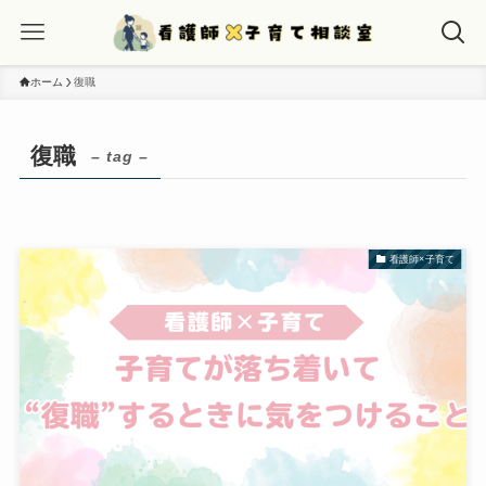
ホーム
復職
復職
– tag –
看護師×子育て