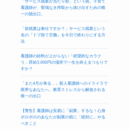
「サービス残業が当たり前」という病。子育て
看護師が、聖域なき搾取から抜け出すための唯
一の脱出口。
「前残業は奉仕ですか？」サービス残業という
名の『ドブ捨て労働』を今日で終わりにする方
法
看護師の給料が上がらない「絶望的なカラク
リ」昇給3,000円の場所で一生を終えるつもりで
すか？
「また4月が来る…」新人看護師へのイライラで
限界なあなたへ。教育ストレスから解放される
唯一の出口
【警告】看護師は安易に「副業」するな！心身
ボロボロのあなたが副業の前に「絶対に」やる
べきこと