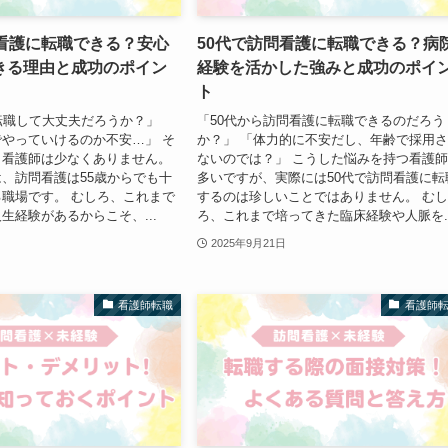
問看護に転職できる？安心
50代で訪問看護に転職できる？病
きる理由と成功のポイン
経験を活かした強みと成功のポイ
ト
転職して大丈夫だろうか？」
「50代から訪問看護に転職できるのだろう
やっていけるのか不安…」 そ
か？」 「体力的に不安だし、年齢で採用
く看護師は少なくありません。
ないのでは？」 こうした悩みを持つ看護
、訪問看護は55歳からでも十
多いですが、実際には50代で訪問看護に転
職場です。 むしろ、これまで
するのは珍しいことではありません。 む
生経験があるからこそ、...
ろ、これまで培ってきた臨床経験や人脈を..
2025年9月21日
看護師転職
看護師