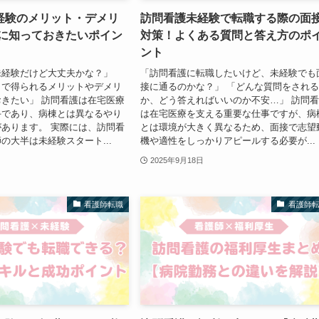
経験のメリット・デメリ
訪問看護未経験で転職する際の面
前に知っておきたいポイン
対策！よくある質問と答え方のポ
ント
未経験だけど大丈夫かな？」
「訪問看護に転職したいけど、未経験でも
とで得られるメリットやデメリ
接に通るのかな？」 「どんな質問をされ
きたい」 訪問看護は在宅医療
か、どう答えればいいのか不安…」 訪問
手であり、病棟とは異なるやり
は在宅医療を支える重要な仕事ですが、病
あります。 実際には、訪問看
とは環境が大きく異なるため、面接で志望
の大半は未経験スタート...
機や適性をしっかりアピールする必要が...
2025年9月18日
看護師転職
看護師