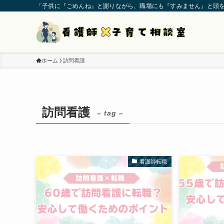
「子供に『ごめんね』と謝りながら、職場にも『すみません』と頭
ホーム
訪問看護
訪問看護
– tag –
看護師転職