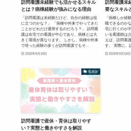
訪問看護未経験でも活かせるスキル
訪問看護未
とは？病棟経験が強みになる理由
要なスキル
「訪問看護は未経験だけど、自分の経験は役
「病棟しか経
に立つのかな？」 「病棟や外来でやってきた
職できるのかな
ことがどれだけ通用するのだろう？」 訪問看
宅に行くのが不
護は在宅での看護が中心であり、病棟とは大
いる看護師は少
きく環境が異なります。 しかし、病棟や外来
えば、訪問看
で培った経験の多くが訪問看護でもそ...
す。 実際に、
2025年9月18日
2025年9月18日
看護師
訪問看護で産休・育休は取りやす
い？実態と働きやすさを解説