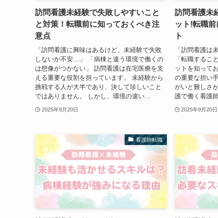
訪問看護未経験で失敗しやすいこと
訪問看護未
と対策！転職前に知っておくべき注
ット!転職
意点
ト
「訪問看護に興味はあるけど、未経験で失敗
「訪問看護は
しないか不安…」 「病棟と違う環境で働くの
「転職するこ
は想像がつかない」 訪問看護は在宅医療を支
ットを知ってお
える重要な役割を担っています。 未経験から
の重要な担い
挑戦する人が大半であり、決して珍しいこと
がいと難しさが
ではありません。 しかし、環境の違い...
護で働く看護師
2025年9月20日
2025年9月20日
看護師転職