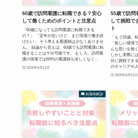
60歳で訪問看護に転職できる？安心
55歳で訪
して働くためのポイントと注意点
して挑戦で
ト
「60歳になっても訪問看護に転職できる
の？」 「定年が近いけど、まだ現場で働き続
「もう55歳、
けたい」 そう考える看護師は少なくありませ
「新しい環境で
ん。 結論から言えば、60歳でも訪問看護に転
んな思いを抱
職することは十分可能です。 むしろ、訪問看
しかし実際には
護の現場では60代の看護師も珍しくなく...
分に挑戦できる
のキャリアや人
2025年9月21日
2025年9月21日
転職体験談