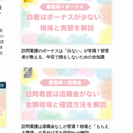
接
イ
面
るの
看護
棟
訪問看護のボーナスは「出ない」が常識？管理
動
者が教える、年収で損をしないための全知識
転職
訪問看護は退職金なしが普通？相場と「もらえ
る職場」の見分け方を現役Nsが解説