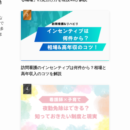
勤
な
ので
、多
ま
ナ
訪問看護のインセンティブは何件から？相場と
高年収入のコツを解説