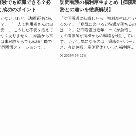
経験でも転職できる？必
訪問看護の福利厚生まとめ【病院
と成功のポイント
務との違いを徹底解説】
験がないけれど、訪問看護に転
「訪問看護に転職したら、福利厚生はどう
？」 「一人で利用者さんの自
るの？」 「病院に比べると待遇が落ちる
安…」 こうした不安を抱えて
は…？」 訪問看護は近年ニーズが急増し
なくありません。 結論から言
くの看護師が病棟からの転職を検討してい
護は未経験からでも転職可能で
す。 ただし気になるのは、退職金やボー
訪問看護ステーションで...
ス、有給休暇、産休育休といった福利厚...
2025年9月17日