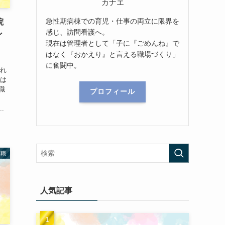
カナエ
急性期病棟での育児・仕事の両立に限界を
院
感じ、訪問看護へ。
ン
現在は管理者として「子に『ごめんね』で
はなく『おかえり』と言える職場づくり」
に奮闘中。
され
師は
職
プロフィール
し
.
転職
人気記事