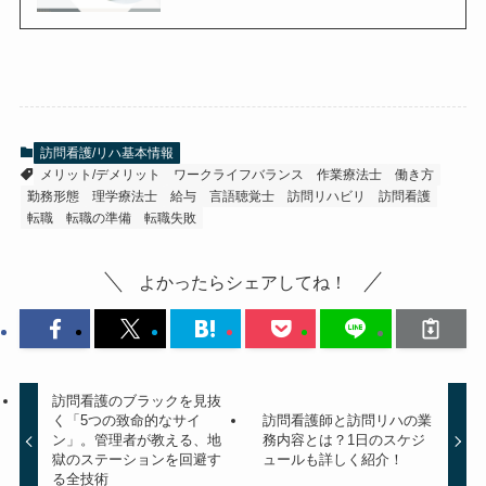
訪問看護/リハ基本情報
メリット/デメリット
ワークライフバランス
作業療法士
働き方
勤務形態
理学療法士
給与
言語聴覚士
訪問リハビリ
訪問看護
転職
転職の準備
転職失敗
よかったらシェアしてね！
訪問看護のブラックを見抜
く「5つの致命的なサイ
訪問看護師と訪問リハの業
ン」。管理者が教える、地
務内容とは？1日のスケジ
獄のステーションを回避す
ュールも詳しく紹介！
る全技術